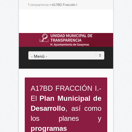
Transparencia
>
A17BD Fracción I
- Menû -
A17BD FRACCIÓN I.-
El
Plan Municipal de
Desarrollo
, así como
los planes y
programas