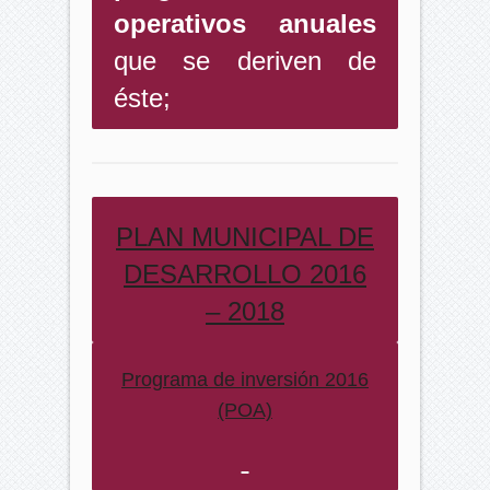
operativos
anuales
que se deriven de
éste;
PLAN MUNICIPAL DE
DESARROLLO 2016
– 2018
Programa de inversión 2016
(POA)