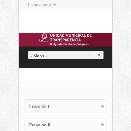
Transparencia
>
IMI
- Menû -
Fracción I
Fracción II