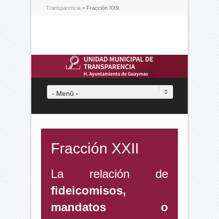
Transparencia
>
Fracción XXII
- Menû -
Fracción XXII
La relación de
fideicomisos,
mandatos o