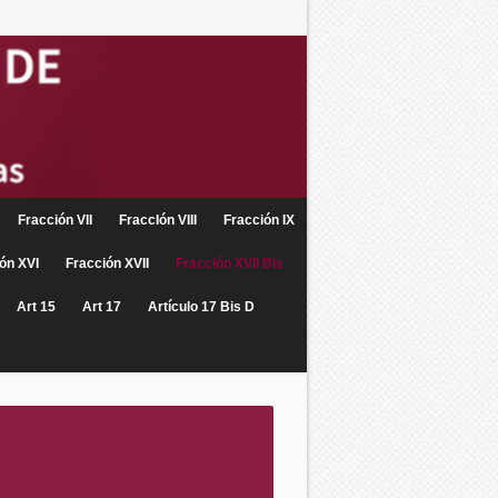
Fracción VII
FraccIón VIII
Fracción IX
ón XVI
Fracción XVII
Fracción XVII Bis
Art 15
Art 17
Artículo 17 Bis D