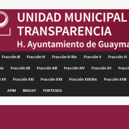
Fracción III
Fracción IV
Fracción IV Bis
Fracción V
Fracción VI
Bis
Fracción XII
Fracción XIII
Fracción XIV
Fracción XV
Fracci
n XX
Fracción XXI
Fracción XXII
Fracción XXII Bis
Fracción XXIII
C
APIM
IMGUAY
FORTASEG