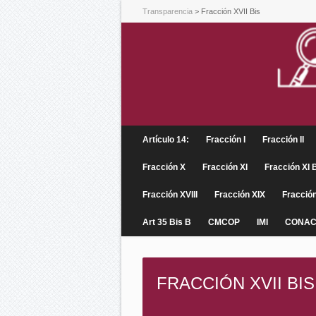
Transparencia
>
Fracción XVII Bis
Artículo 14:
Fracción I
Fracción II
Fracción X
Fracción XI
Fracción XI 
Fracción XVIII
Fracción XIX
Fracció
Art 35 Bis B
CMCOP
IMI
CONA
FRACCIÓN XVII BIS